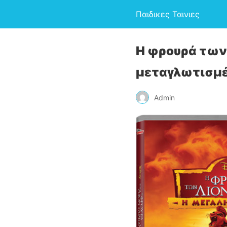
Παιδικες Ταινιες
Η φρουρά των
μεταγλωτισμ
Admin