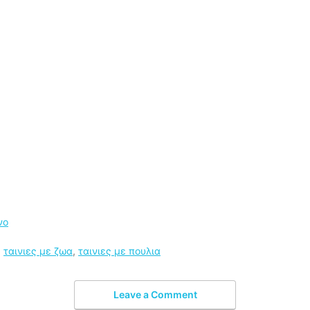
νο
,
ταινιες με ζωα
,
ταινιες με πουλια
Leave a Comment