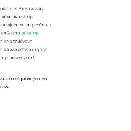
υράς των Λιονταριών
 µόνο σκοπό την
λουθήστε τις περιπέτειες
α επίλεκτα
µέλη της
κή αγαπηµένους
ση απολαύστε αυτή την
την οικογένεια!.
λειστικό μόνο για τα
cess.