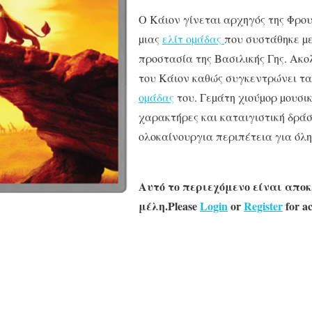
Ο Κάιον γίνεται αρχηγός της Φρο
µιας
ελίτ οµάδας
που συστάθηκε µε
προστασία της Βασιλικής Γης. Ακο
του Κάιον καθώς συγκεντρώνει τ
οµάδας
του. Γεµάτη χιούµορ µουσι
χαρακτήρες και καταιγιστική δρά
ολοκαίνουργια περιπέτεια για όλη 
Αυτό το περιεχόμενο είναι αποκ
μέλη.Please
Login
or
Register
for ac