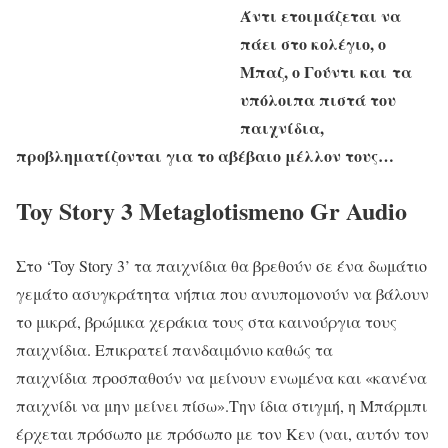
Άντι ετοιμάζεται να
πάει στο κολέγιο, ο
Μπαζ, ο Γούντι και τα
υπόλοιπα πιστά του
παιχνίδια,
προβληματίζονται για το αβέβαιο μέλλον τους…
Toy Story 3 Metaglotismeno Gr Audio
Στο ‘Toy Story 3’ τα παιχνίδια θα βρεθούν σε ένα δωμάτιο
γεμάτο ασυγκράτητα νήπια που ανυπομονούν να βάλουν
το μικρά, βρώμικα χεράκια τους στα καινούργια τους
παιχνίδια. Επικρατεί πανδαιμόνιο καθώς τα
παιχνίδια προσπαθούν να μείνουν ενωμένα και «κανένα
παιχνίδι να μην μείνει πίσω».Την ίδια στιγμή, η Μπάρμπι
έρχεται πρόσωπο με πρόσωπο με τον Κεν (ναι, αυτόν τον