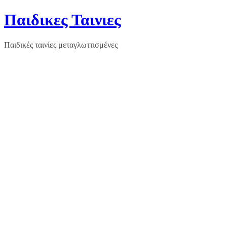
Μετάβαση
Παιδικες Ταινιες
σε
περιεχόμενο
Παιδικές ταινίες μεταγλωττισμένες