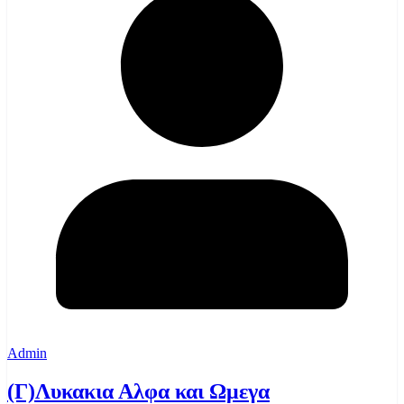
Admin
(Γ)Λυκακια Αλφα και Ωμεγα