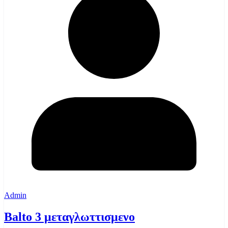
Admin
Balto 3 μεταγλωττισμενο