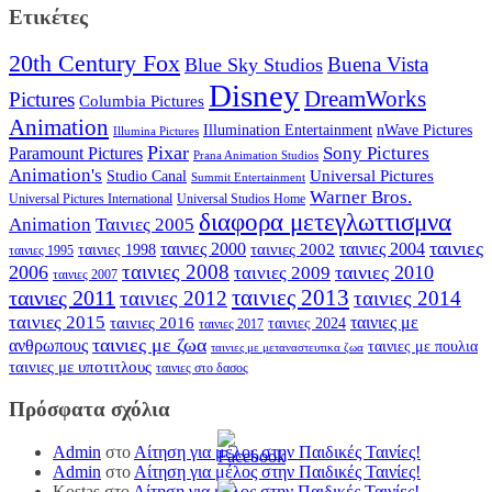
Ετικέτες
20th Century Fox
Buena Vista
Blue Sky Studios
Disney
DreamWorks
Pictures
Columbia Pictures
Animation
Illumination Entertainment
nWave Pictures
Illumina Pictures
Pixar
Sony Pictures
Paramount Pictures
Prana Animation Studios
Animation's
Universal Pictures
Studio Canal
Summit Entertainment
Warner Bros.
Universal Pictures International
Universal Studios Home
διαφορα μετεγλωττισμνα
Animation
Ταινιες 2005
ταινιες
ταινιες 2000
ταινιες 2004
ταινιες 2002
ταινιες 1998
ταινιες 1995
ταινιες 2008
2006
ταινιες 2010
ταινιες 2009
ταινιες 2007
ταινιες 2013
ταινιες 2011
ταινιες 2012
ταινιες 2014
ταινιες 2015
ταινιες με
ταινιες 2016
ταινιες 2024
ταινιες 2017
ταινιες με ζωα
ανθρωπους
ταινιες με πουλια
ταινιες με μεταναστευτικα ζωα
ταινιες με υποτιτλους
ταινιες στο δασος
Πρόσφατα σχόλια
Admin
στο
Αίτηση για μέλος στην Παιδικές Ταινίες!
Admin
στο
Αίτηση για μέλος στην Παιδικές Ταινίες!
Kostas
στο
Αίτηση για μέλος στην Παιδικές Ταινίες!