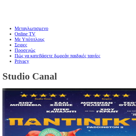
Μεταγλωτισμενο
Online TV
Με Υπότιτλους
Σειρες
Προσεχώς
Πώς να κατεβάσετε δωρεάν παιδικές ταινίες
Privacy
Studio Canal