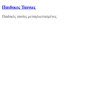
Μετάβαση
Παιδικες Ταινιες
σε
περιεχόμενο
Παιδικές ταινίες μεταγλωττισμένες