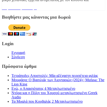
Διαβάστε περισσότερα
Βοηθήστε μας κάνοντας μια δωρεά
Login
Εγγραφή
Σύνδεση
Πρόσφατα άρθρα
Τετράποδες Αποστολές: Μία αξέχαστη περιπέτεια φιλίας
Μουφάσα: Ο Βασιλιάς των Λιονταριών (2024) | Mufasa: The
Lion King
Εγώ, ο Απαισιότατος 4 Μεταγλωττισμένο
Ντόρα και η Πόλη του Χρυσού μεταγλωττισμένο Greek
Audio
Τα Μυαλά που Κουβαλάς 2 Μεταγλωττισμένο