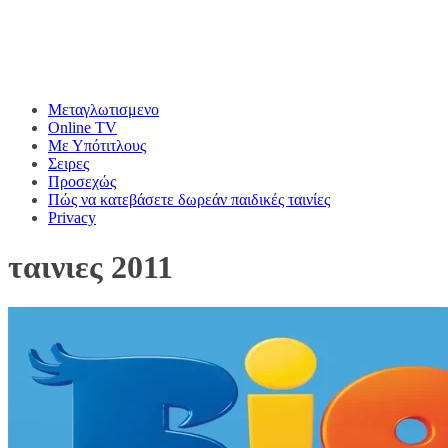
Μεταγλωτισμενο
Online TV
Με Υπότιτλους
Σειρες
Προσεχώς
Πώς να κατεβάσετε δωρεάν παιδικές ταινίες
Privacy
ταινιες 2011