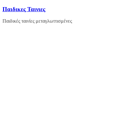
Μετάβαση
Παιδικες Ταινιες
σε
περιεχόμενο
Παιδικές ταινίες μεταγλωττισμένες