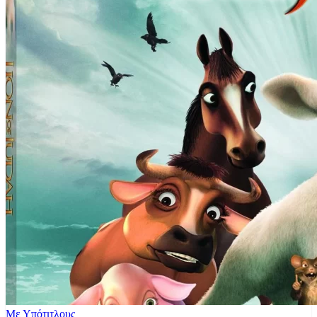
Με Υπότιτλους