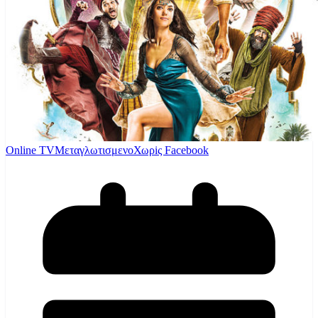
Online TV
Μεταγλωτισμενο
Χωρiς Facebook