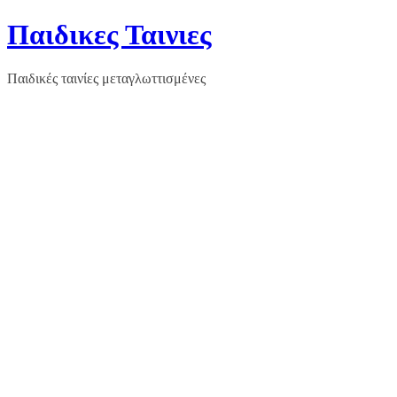
Μετάβαση
Παιδικες Ταινιες
σε
περιεχόμενο
Παιδικές ταινίες μεταγλωττισμένες