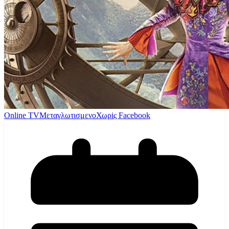
Online TV
Μεταγλωτισμενο
Χωρiς Facebook