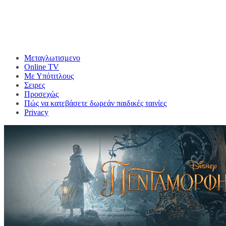
Μεταγλωτισμενο
Online TV
Με Υπότιτλους
Σειρες
Προσεχώς
Πώς να κατεβάσετε δωρεάν παιδικές ταινίες
Privacy