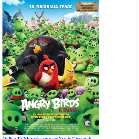
Online TV
Μεταγλωτισμενο
Χωρiς Facebook