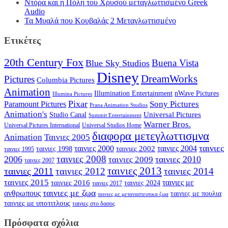
Ντόρα και η Πόλη του Χρυσού μεταγλωττισμένο Greek
Audio
Τα Μυαλά που Κουβαλάς 2 Μεταγλωττισμένο
Ετικέτες
20th Century Fox
Buena Vista
Blue Sky Studios
Disney
DreamWorks
Pictures
Columbia Pictures
Animation
Illumination Entertainment
nWave Pictures
Illumina Pictures
Pixar
Sony Pictures
Paramount Pictures
Prana Animation Studios
Animation's
Universal Pictures
Studio Canal
Summit Entertainment
Warner Bros.
Universal Pictures International
Universal Studios Home
διαφορα μετεγλωττισμνα
Animation
Ταινιες 2005
ταινιες
ταινιες 2000
ταινιες 2004
ταινιες 2002
ταινιες 1998
ταινιες 1995
ταινιες 2008
2006
ταινιες 2010
ταινιες 2009
ταινιες 2007
ταινιες 2013
ταινιες 2011
ταινιες 2012
ταινιες 2014
ταινιες 2015
ταινιες με
ταινιες 2016
ταινιες 2024
ταινιες 2017
ταινιες με ζωα
ανθρωπους
ταινιες με πουλια
ταινιες με μεταναστευτικα ζωα
ταινιες με υποτιτλους
ταινιες στο δασος
Πρόσφατα σχόλια