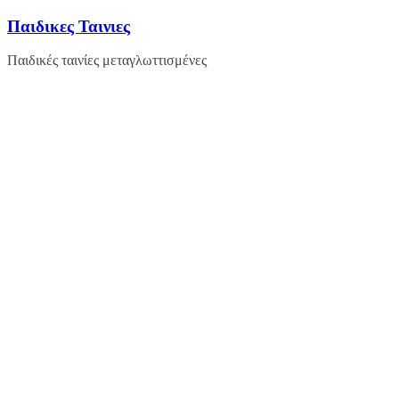
Μετάβαση
Παιδικες Ταινιες
σε
περιεχόμενο
Παιδικές ταινίες μεταγλωττισμένες