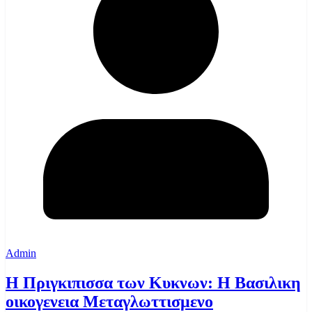
Admin
Η Πριγκιπισσα των Κυκνων: Η Βασιλικη
οικογενεια Μεταγλωττισμενο