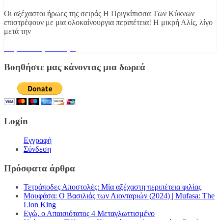
Οι αξέχαστοι ήρωες της σειράς Η Πριγκίπισσα Των Κύκνων
επιστρέφουν με μια ολοκαίνουργια περιπέτεια! Η μικρή Αλίς, λίγο
μετά την
Διαβάστε περισσότερα
Βοηθήστε μας κάνοντας μια δωρεά
Login
Εγγραφή
Σύνδεση
Πρόσφατα άρθρα
Τετράποδες Αποστολές: Μία αξέχαστη περιπέτεια φιλίας
Μουφάσα: Ο Βασιλιάς των Λιονταριών (2024) | Mufasa: The
Lion King
Εγώ, ο Απαισιότατος 4 Μεταγλωττισμένο