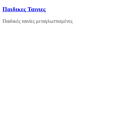
Μετάβαση
Παιδικες Ταινιες
σε
περιεχόμενο
Παιδικές ταινίες μεταγλωττισμένες