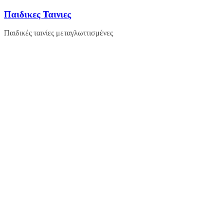
Μετάβαση
Παιδικες Ταινιες
σε
περιεχόμενο
Παιδικές ταινίες μεταγλωττισμένες