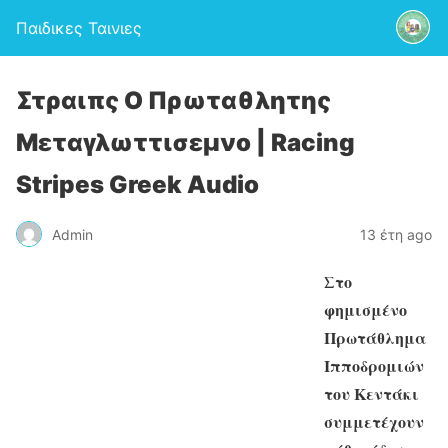
Παιδικες Ταινιες
Στραιπς O Πρωταθλητης
Μεταγλωττισεμνο | Racing
Stripes Greek Audio
Admin
13 έτη ago
Στο
φημισμένο
Πρωτάθλημα
Ιπποδρομιών
του Κεντάκι
συμμετέχουν