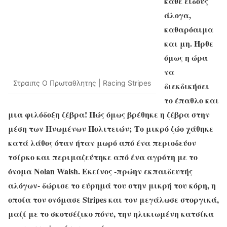
κάθε είδους
άλογα,
καθαρόαιμα
και μη. Ήρθε
όμως η ώρα
να
Στραιπς O Πρωταθλητης | Racing Stripes
διεκδικήσει
το έπαθλο και
μια φιλόδοξη ζέβρα! Πώς όμως βρέθηκε η ζέβρα στην
μέση των Ηνωμένων Πολιτειών; Το μικρό ζώο χάθηκε
κατά λάθος όταν ήταν μωρό από ένα περιοδεύον
τσίρκο και περιμαζεύτηκε από ένα αγρότη με το
όνομα Nolan Walsh. Εκείνος -πρώην εκπαιδευτής
αλόγων- δώρισε το εύρημά του στην μικρή του κόρη, η
οποία τον ονόμασε Stripes και τον μεγάλωσε στοργικά,
μαζί με το σκοτσέζικο πόνυ, την ηλικιωμένη κατσίκα